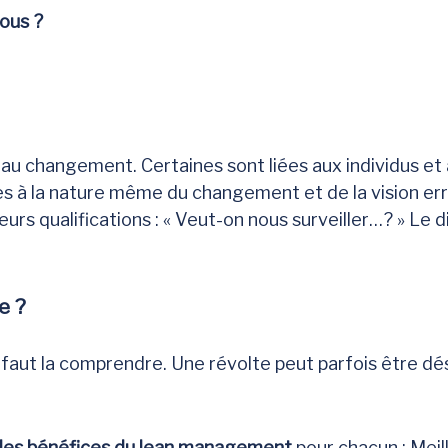
ous ?
er au changement. Certaines sont liées aux individus et
es à la nature même du changement et de la vision err
leurs qualifications : « Veut-on nous surveiller…? » Le 
e ?
 il faut la comprendre. Une révolte peut parfois êtr
 les bénéfices du lean management
pour chacun : Meill