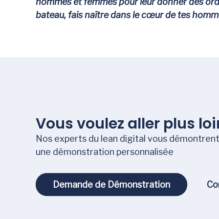
hommes et femmes pour leur donner des ordres
bateau, fais naître dans le cœur de tes homme
Vous voulez aller plus loi
Nos experts du lean digital vous démontrent 
une démonstration personnalisée
Demande de Démonstration
Demande de Démonstration
Co