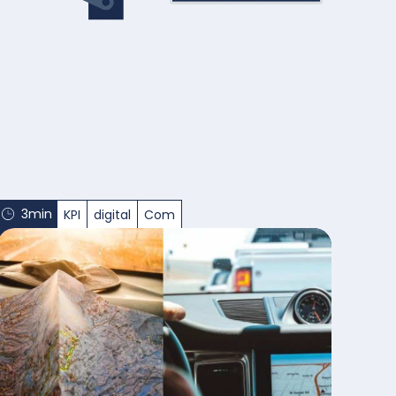
3min
KPI
digital
Com