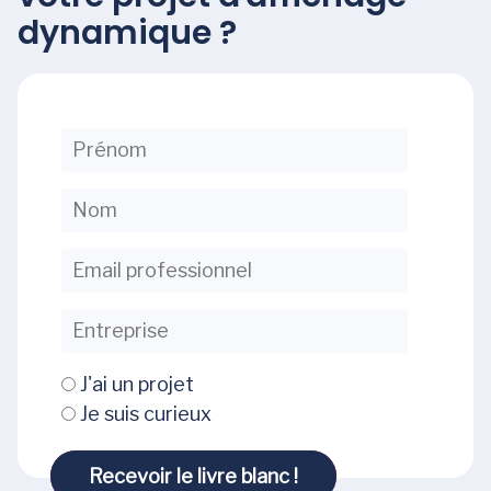
dynamique ?
J'ai un projet
Je suis curieux
Recevoir le livre blanc !
Recevoir le livre blanc !