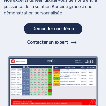
Nos experts du lean digital vous démontrent la
puissance de la solution Kpitaine grâce à une
démonstration personnalisée
Demander une démo
Demander une démo
Contacter un expert